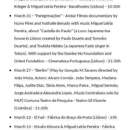
Krieger & Miguel Leiria Pereira - Bacalhoeiro (Lisboa) - 10:30h
March 31 - "Peregrinações" - Andar Filmes documentary by
Nuno Pires and Nathalie Benady with music Miguel Leiria
Pereira, about “Castella do Paulo” (a Luso-Japanese tea
house in Lisbon created by Paulo Duarte and Tomoko
Duarte), and Tsukida Hideko (a Japanese Fado singer in
Tokyo). With support by the Stanley Ho Foundation and
Orient Fundation. - Cinemateca Portuguesa (Lisbon) - 21:30h
March 27 - "Berlim" (Play by Gonçalo M.Tavares directed by
João Mota. Actors: Alvaro Correia , João Tempera, Mariana
Filipa, Judite Dias, Tânia Alves, Marco Paiva , Miguel Sermão,
Jorge Andrade e Alexandre Lopes. Music/contrabass solo by
MLP) Comuna Teatro de Pesquisa - Teatro Gil Vicente
(Coimbra) - 21:30h
March 22 - El Fad - Fábrica do Braço de Prata (Lisbon) - 23h
March 15 - Etsuko Kimura & Miguel Leiria Pereira - Fábrica