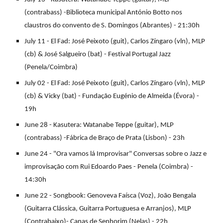
(contrabass) -Biblioteca municipal António Botto nos
claustros do convento de S. Domingos (Abrantes) - 21:30h
July 11 - El Fad: José Peixoto (guit), Carlos Zíngaro (vln), MLP
(cb) & José Salgueiro (bat) - Festival Portugal Jazz
(Penela/Coimbra)
July 02 - El Fad: José Peixoto (guit), Carlos Zíngaro (vln), MLP
(cb) & Vicky (bat) - Fundação Eugénio de Almeida (Évora) -
19h
June 28 - Kasutera: Watanabe Teppe (guitar), MLP
(contrabass) -Fábrica de Braço de Prata (Lisbon) - 23h
June 24 - "Ora vamos lá Improvisar" Conversas sobre o Jazz e
improvisação com Rui Edoardo Paes - Penela (Coimbra) -
14:30h
June 22 - Songbook: Genoveva Faísca (Voz), João Bengala
(Guitarra Clássica, Guitarra Portuguesa e Arranjos), MLP
(Contrabaixo)- Canas de Senhorim (Nelas) - 22h