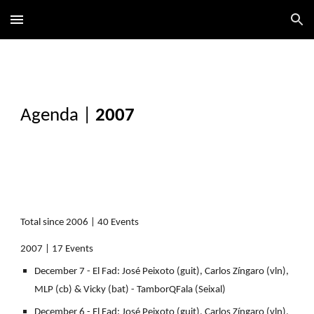
Skip to main content
Skip to navigation
Agenda
|
2007
Total since 2006 | 40 Events
2007 | 17 Events
December 7 - El Fad: José Peixoto (guit), Carlos Zíngaro (vln),
MLP (cb) & Vicky (bat) - TamborQFala (Seixal)
December 6 - El Fad: José Peixoto (guit), Carlos Zíngaro (vln),