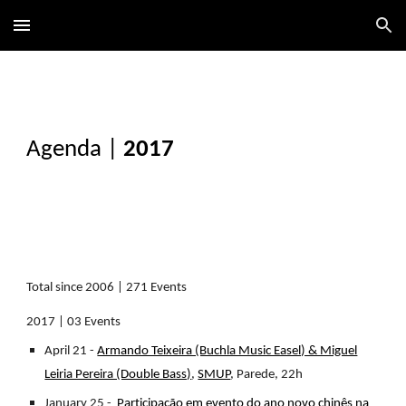
Skip to main content
Skip to navigation
Agenda
|
2017
Total since 2006 | 271 Events
2017 | 03 Events
April 21 -
Armando Teixeira (Buchla Music Easel) & Miguel
Leiria Pereira (Double Bass)
,
SMUP
, Parede, 22h
January 25 -
Participação em evento do ano novo chinês na