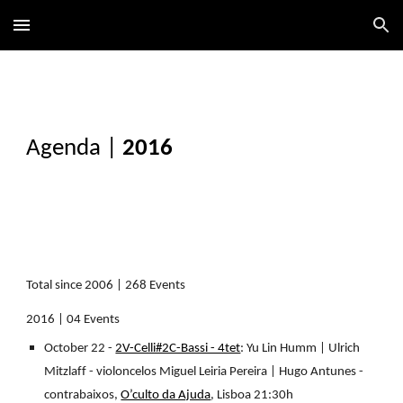
Skip to main content
Skip to navigation
Agenda
|
2016
Total since 2006 | 268 Events
2016 | 04 Events
October 22 -
2V-Celli#2C-Bassi - 4tet
: Yu Lin Humm | Ulrich
Mitzlaff - violoncelos Miguel Leiria Pereira | Hugo Antunes -
contrabaixos,
O’culto da Ajuda
, Lisboa 21:30h