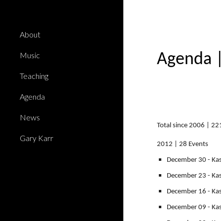
Sk
About
Music
Agenda
Teaching
Agenda
News
Total since 2006 | 22
Gary Karr
2012 | 28 Events
December 30 - Kas
December 23 - Kas
December 16 - Kas
December 09 - Kas